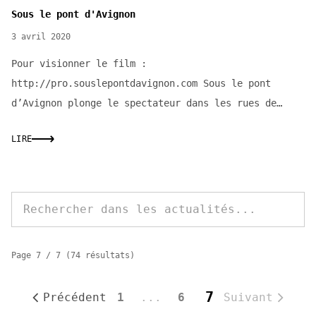
Sous le pont d'Avignon
3 avril 2020
Pour visionner le film :
http://pro.souslepontdavignon.com Sous le pont
d’Avignon plonge le spectateur dans les rues de
l’ancienne cité papale, dans u...
LIRE
Rechercher dans les actualités
Page
7
/
7
(
74
résultat
s
)
7
Précédent
1
...
6
Suivant