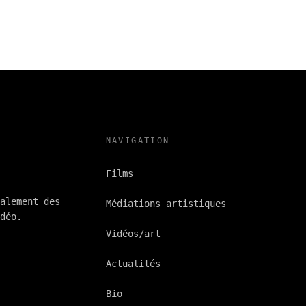
NAVIGATION
Films
alement des
Médiations artistiques
déo.
Vidéos/art
Actualités
ande annonce
Bio