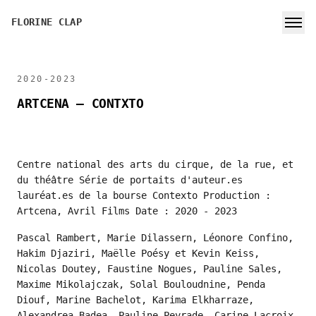
FLORINE CLAP
2020-2023
ARTCENA – CONTXTO
Centre national des arts du cirque, de la rue, et
du théâtre Série de portaits d'auteur.es
lauréat.es de la bourse Contexto Production :
Artcena, Avril Films Date : 2020 - 2023
Pascal Rambert, Marie Dilassern, Léonore Confino,
Hakim Djaziri, Maëlle Poésy et Kevin Keiss,
Nicolas Doutey, Faustine Nogues, Pauline Sales,
Maxime Mikolajczak, Solal Bouloudnine, Penda
Diouf, Marine Bachelot, Karima Elkharraze,
Alexandrea Badea, Pauline Peyrade, Carine Lacroix,