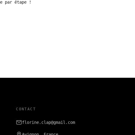
e par étape !
CONTACT
florine.clap@gmail.com
Avignon, France