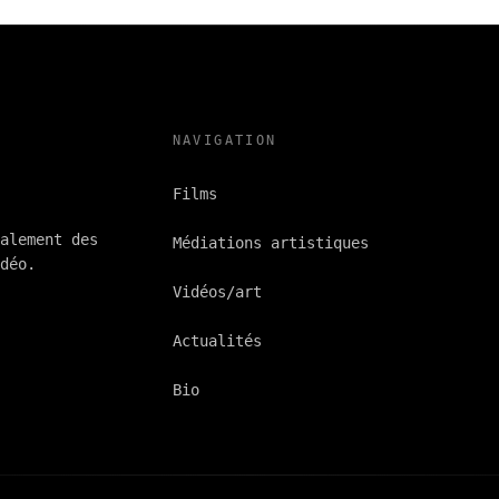
NAVIGATION
Films
alement des
Médiations artistiques
inalisation du documentaire Et après ?
déo.
Vidéos/art
Actualités
Bio