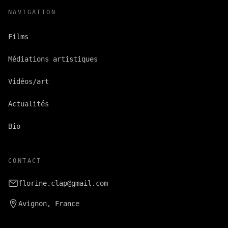
NAVIGATION
Films
Médiations artistiques
Vidéos/art
Actualités
Accueil
/
Actualités
/
Atelier Art vidéo – Collège Tav
Bio
CONTACT
florine.clap@gmail.com
Avignon, France